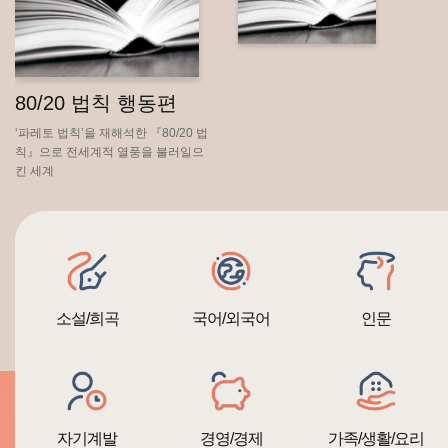
80/20 법칙 행동편
‘파레토 법칙’을 재해석한 『80/20 법
칙』으로 전세계적 열풍을 불러일으
킨 세계
소설/희곡
국어/외국어
인문
자기계발
경영/경제
가족/생활/요리