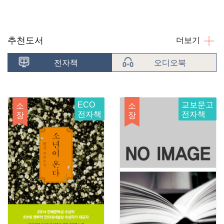
추천도서
더보기
전자책
오디오북
ECO
교보문고
소
소
전자책
전자책
장
장