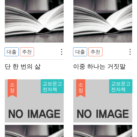
대출
추천
대출
추천
단 한 번의 삶
이중 하나는 거짓말
교보문고
교보문고
소
소
전자책
전자책
장
장