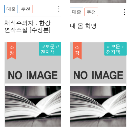
대출
추천
대출
추천
채식주의자 : 한강
내 몸 혁명
연작소설 [수정본]
교보문고
교보문고
소
소
전자책
전자책
장
장