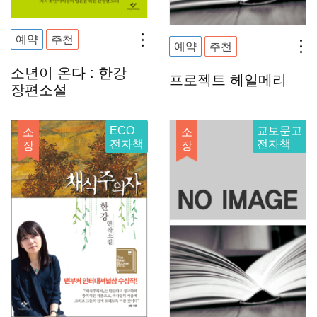
예약
추천
예약
추천
소년이 온다 : 한강
프로젝트 헤일메리
장편소설
ECO
교보문고
소
소
전자책
전자책
장
장