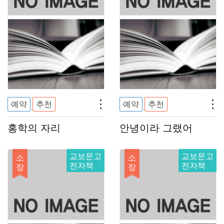
예약
추천
예약
추천
홍학의 자리
안녕이라 그랬어
교보문고
교보문고
소
소
전자책
전자책
장
장