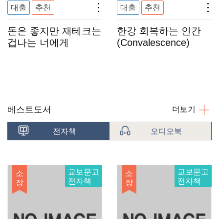
대출
추천
대출
추천
돈은 좋지만 재테크는
한강 회복하는 인간
겁나는 너에게
(Convalescence)
베스트도서
더보기
전자책
오디오북
교보문고
교보문고
소
소
전자책
전자책
장
장