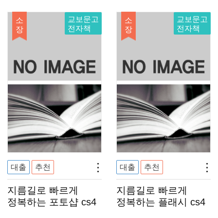
만들기
교보문고
교보문고
소
소
전자책
전자책
장
장
대출
추천
대출
추천
지름길로 빠르게
지름길로 빠르게
정복하는 포토샵 cs4
정복하는 플래시 cs4