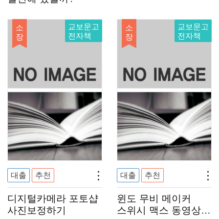
교보문고
교보문고
소
소
전자책
전자책
장
장
대출
추천
대출
추천
디지털카메라 포토샵
윈도 무비 메이커
사진보정하기
스위시 맥스 동영상