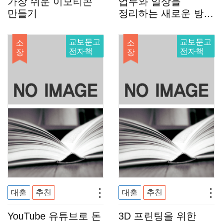
가장 쉬운 이모티콘
업무와 일상을
만들기
정리하는 새로운 방법
Notion
교보문고
교보문고
소
소
전자책
전자책
장
장
대출
추천
대출
추천
YouTube 유튜브로 돈
3D 프린팅을 위한