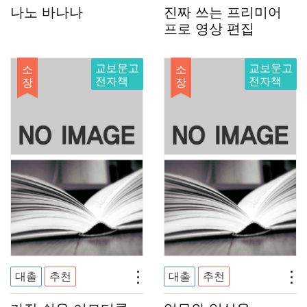
나노 바나나
진짜 쓰는 프리미어
프로 영상 편집
교보문고
교보문고
소
소
전자책
전자책
장
장
대출
추천
대출
추천