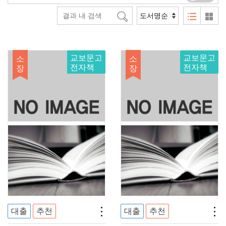
교보문고
교보문고
소
소
전자책
전자책
장
장
대출
추천
대출
추천