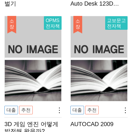
벌기
Auto Desk 123D
Design
OPMS
교보문고
소
소
전자책
전자책
장
장
대출
추천
대출
추천
3D 게임 엔진 어떻게
AUTOCAD 2009
발전해 왔을까?