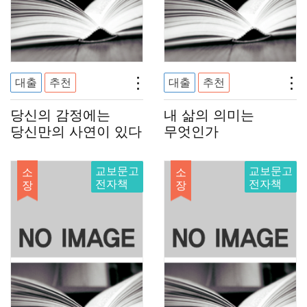
대출
추천
대출
추천
당신의 감정에는
내 삶의 의미는
당신만의 사연이 있다
무엇인가
교보문고
교보문고
소
소
전자책
전자책
장
장