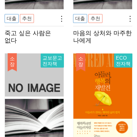
대출
추천
대출
추천
죽고 싶은 사람은
마음의 상처와 마주한
없다
나에게
교보문고
ECO
소
소
전자책
전자책
장
장