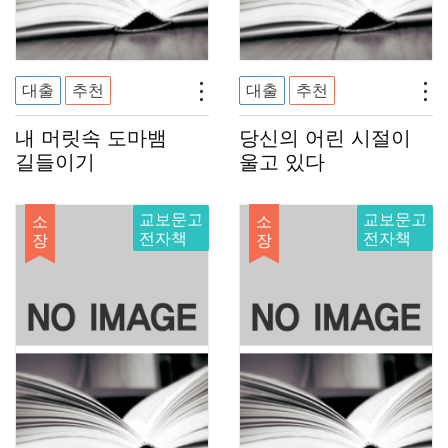
대출
추천
대출
추천
내 머릿속 도마뱀
당신의 어린 시절이
길들이기
울고 있다
교보문고
교보문고
소
소
전자책
전자책
장
장