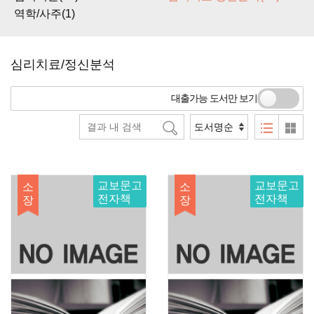
역학/사주(1)
심리치료/정신분석
대출가능 도서만 보기
교보문고
교보문고
소
소
전자책
전자책
장
장