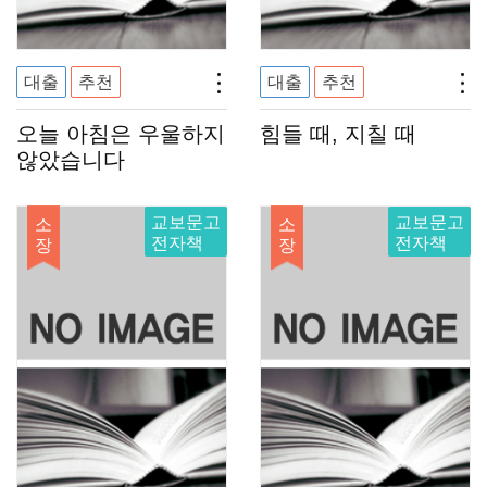
대출
추천
대출
추천
오늘 아침은 우울하지
힘들 때, 지칠 때
않았습니다
교보문고
교보문고
소
소
전자책
전자책
장
장