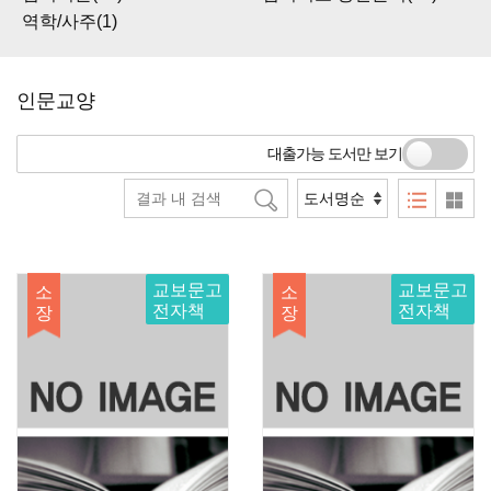
역학/사주(1)
인문교양
대출가능 도서만 보기
교보문고
교보문고
소
소
전자책
전자책
장
장