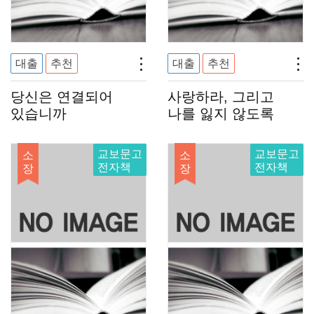
대출
추천
대출
추천
당신은 연결되어
사랑하라, 그리고
있습니까
나를 잃지 않도록
교보문고
교보문고
소
소
전자책
전자책
장
장