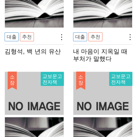
대출
추천
대출
추천
김형석, 백 년의 유산
내 마음이 지옥일 때
부처가 말했다
교보문고
교보문고
소
소
전자책
전자책
장
장