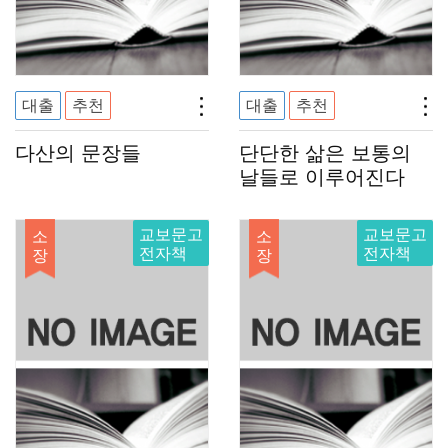
대출
추천
대출
추천
다산의 문장들
단단한 삶은 보통의
날들로 이루어진다
교보문고
교보문고
소
소
전자책
전자책
장
장