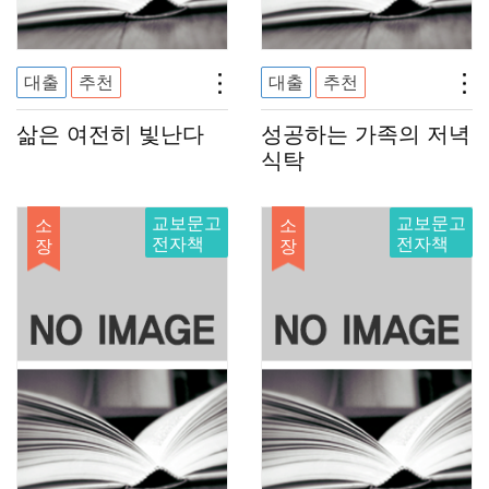
대출
추천
대출
추천
삶은 여전히 빛난다
성공하는 가족의 저녁
식탁
교보문고
교보문고
소
소
전자책
전자책
장
장