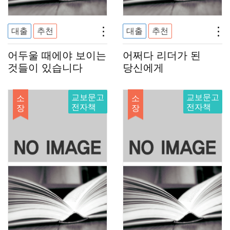
대출
추천
대출
추천
어두울 때에야 보이는
어쩌다 리더가 된
것들이 있습니다
당신에게
교보문고
교보문고
소
소
전자책
전자책
장
장